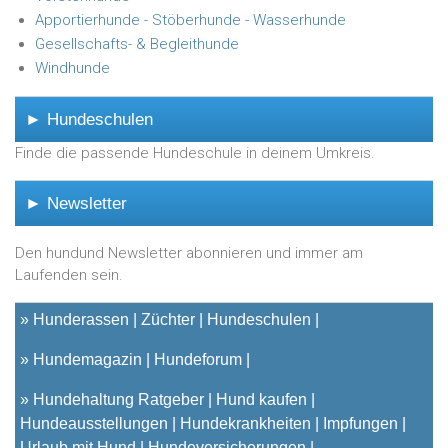
Apportierhunde - Stöberhunde - Wasserhunde
Gesellschafts- & Begleithunde
Windhunde
► Hundeschulen
Finde die passende Hundeschule in deinem Umkreis.
► Newsletter
Den hundund Newsletter abonnieren und immer am
Laufenden sein.
»
Hunderassen
Züchter
Hundeschulen
»
Hundemagazin
Hundeforum
»
Hundehaltung Ratgeber
Hund kaufen
Hundeausstellungen
Hundekrankheiten
Impfungen
Urlaub mit Hund
Hundeversicherungen