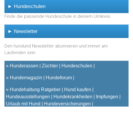
► Hundeschulen
Finde die passende Hundeschule in deinem Umkreis.
► Newsletter
Den hundund Newsletter abonnieren und immer am
Laufenden sein.
»
Hunderassen
Züchter
Hundeschulen
»
Hundemagazin
Hundeforum
»
Hundehaltung Ratgeber
Hund kaufen
Hundeausstellungen
Hundekrankheiten
Impfungen
Urlaub mit Hund
Hundeversicherungen
© 2001 - 2023
hundund
[.de|.at|.ch] - Das unabhängige
Hundeportal für Hundehalter |
Kontakt
|
Impressum
|
Datenschutz & Cookies