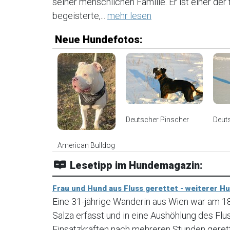
seiner menschlichen Familie. Er ist einer de
begeisterte,...
mehr lesen
Neue Hundefotos:
Deutscher Pinscher
Deut
American Bulldog
Lesetipp im Hundemagazin:
Frau und Hund aus Fluss gerettet - weiterer H
Eine 31-jährige Wanderin aus Wien war am 
Salza erfasst und in eine Aushöhlung des Fl
Einsatzkräften nach mehreren Stunden geret