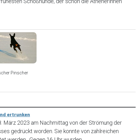
r frühesten Schoßhunde, der schon die Athenerinnen
scher Pinscher
und ertrunken
18. März 2023 am Nachmittag von der Strömung der
usses gedrückt worden. Sie konnte von zahlreichen
tet werden. Gegen 16 Uhr wurden...