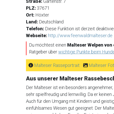
Straße:
Gartenstr. 7
PLZ:
37671
Ort:
Höxter
Land:
Deutschland
Telefon:
Diese Funktion ist derzeit deaktivier
Webseite:
http://www.feenwaldmalteser.de
Du möchtest einen
Malteser Welpen von
Ratgeber über
wichtige Punkte beim Hund
Malteser Rasseportrait
Malteser Fo
Aus unserer Malteser Rassebesc
Der Malteser ist ein besonders angenehmer, r
sehr spielfreudig und lernwillig. Da er keinen 
Auch für den Umgang mit Kindern und geistig
einfühlsames Wesen gut geeignet. Der Malte