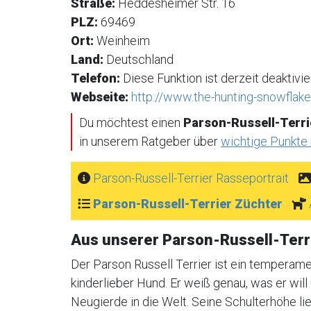
Straße:
Heddesheimer Str. 16
PLZ:
69469
Ort:
Weinheim
Land:
Deutschland
Telefon:
Diese Funktion ist derzeit deaktivier
Webseite:
http://www.the-hunting-snowflake
Du möchtest einen
Parson-Russell-Terri
in unserem Ratgeber über
wichtige Punkte
Parson-Russell-Terrier Rasseportrait
Parson-Russell-Terrier Züchter
Aus unserer Parson-Russell-Ter
Der Parson Russell Terrier ist ein temperamen
kinderlieber Hund. Er weiß genau, was er wil
Neugierde in die Welt. Seine Schulterhöhe li