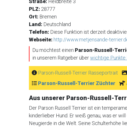
Straße:
Heidbreite 3
PLZ:
28777
Ort:
Bremen
Land:
Deutschland
Telefon:
Diese Funktion ist derzeit deaktivier
Webseite:
http://www.metjensande-terrier.
Du möchtest einen
Parson-Russell-Terri
in unserem Ratgeber über
wichtige Punkte
Parson-Russell-Terrier Rasseportrait
Parson-Russell-Terrier Züchter
Aus unserer Parson-Russell-Ter
Der Parson Russell Terrier ist ein temperamen
kinderlieber Hund. Er weiß genau, was er wil
Neugierde in die Welt. Seine Schulterhöhe li