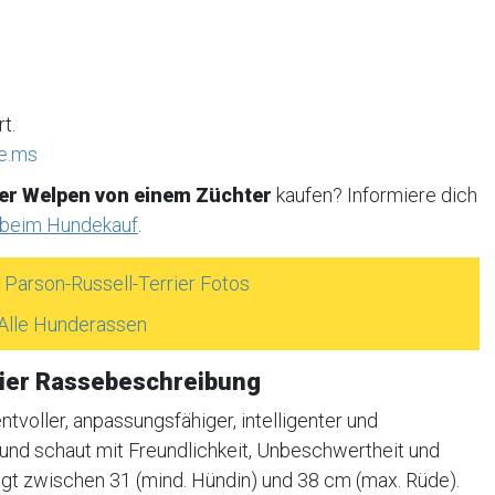
t.
de.ms
er Welpen von einem Züchter
kaufen? Informiere dich
 beim Hundekauf
.
Parson-Russell-Terrier Fotos
Alle Hunderassen
rier Rassebeschreibung
tvoller, anpassungsfähiger, intelligenter und
l und schaut mit Freundlichkeit, Unbeschwertheit und
egt zwischen 31 (mind. Hündin) und 38 cm (max. Rüde).