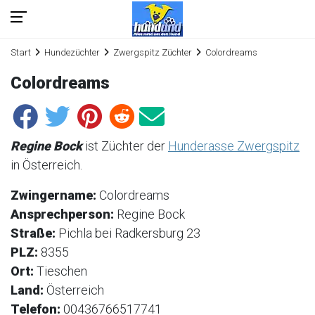
Start
Hundezüchter
Zwergspitz Züchter
Colordreams
Colordreams
Regine Bock
ist Züchter der
Hunderasse Zwergspitz
in Österreich.
Zwingername:
Colordreams
Ansprechperson:
Regine Bock
Straße:
Pichla bei Radkersburg 23
PLZ:
8355
Ort:
Tieschen
Land:
Österreich
Telefon:
00436766517741