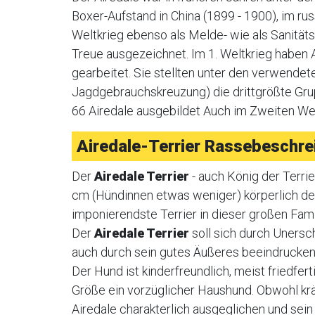
Boxer-Aufstand in China (1899 - 1900), im ru
Weltkrieg ebenso als Melde- wie als Sanitäts
Treue ausgezeichnet. Im 1. Weltkrieg haben A
gearbeitet. Sie stellten unter den verwende
Jagdgebrauchskreuzung) die drittgrößte Gru
66 Airedale ausgebildet Auch im Zweiten Wel
Airedale-Terrier Rassebeschre
Der
Airedale Terrier
- auch König der Terrie
cm (Hündinnen etwas weniger) körperlich de
imponierendste Terrier in dieser großen Fami
Der
Airedale Terrier
soll sich durch Uners
auch durch sein gutes Äußeres beeindrucken
Der Hund ist kinderfreundlich, meist friedfer
Größe ein vorzüglicher Haushund. Obwohl krä
Airedale charakterlich ausgeglichen und sei