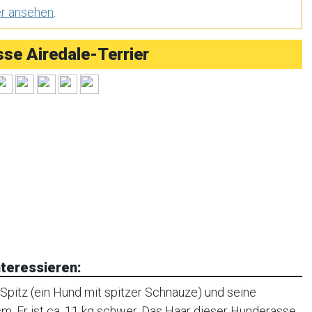
er ansehen
.
e Airedale-Terrier
teressieren:
Spitz (ein Hund mit spitzer Schnauze) und seine
m. Er ist ca. 11 kg schwer. Das Haar dieser Hunderasse