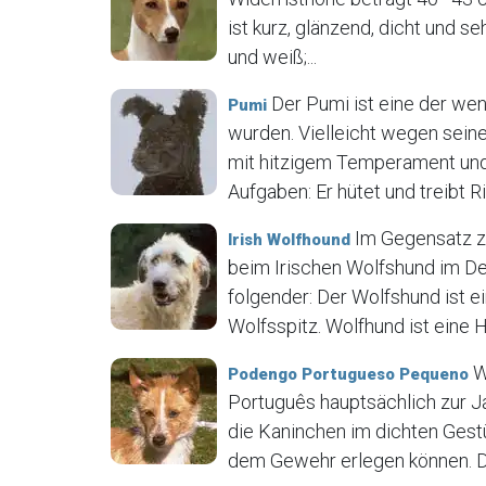
ist kurz, glänzend, dicht und s
und weiß;...
Der Pumi ist eine der we
Pumi
wurden. Vielleicht wegen seiner
mit hitzigem Temperament und
Aufgaben: Er hütet und treibt Ri
Im Gegensatz z
Irish Wolfhound
beim Irischen Wolfshund im Deu
folgender: Der Wolfshund ist ei
Wolfsspitz. Wolfhund ist eine Hu
W
Podengo Portugueso Pequeno
Português hauptsächlich zur J
die Kaninchen im dichten Gestü
dem Gewehr erlegen können. De