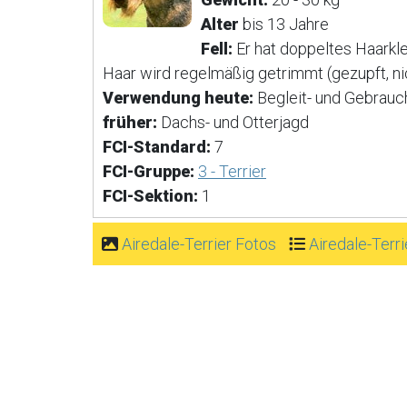
Alter
bis 13 Jahre
Fell:
Er hat doppeltes Haarkle
Haar wird regelmäßig getrimmt (gezupft, ni
Verwendung heute:
Begleit- und Gebrau
früher:
Dachs- und Otterjagd
FCI-Standard:
7
FCI-Gruppe:
3 - Terrier
FCI-Sektion:
1
Airedale-Terrier Fotos
Airedale-Terr