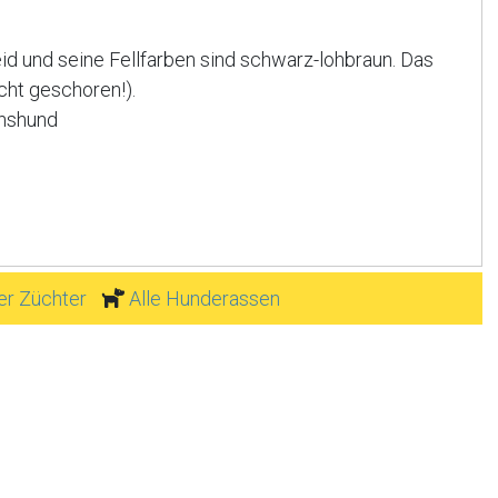
id und seine Fellfarben sind schwarz-lohbraun. Das
cht geschoren!).
chshund
ier Züchter
Alle Hunderassen