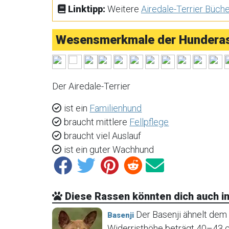
Linktipp:
Weitere
Airedale-Terrier Büch
Wesensmerkmale der Hunderass
Der Airedale-Terrier
ist ein
Familienhund
braucht mittlere
Fellpflege
braucht viel Auslauf
ist ein guter Wachhund
Diese Rassen könnten dich auch in
Der Basenji ähnelt dem 
Basenji
Widerristhöhe beträgt 40–43 c