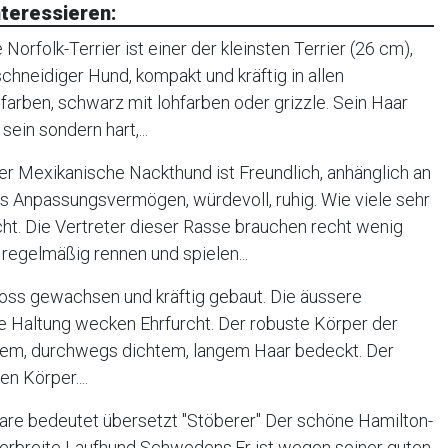
teressieren:
orfolk-Terrier ist einer der kleinsten Terrier (26 cm),
, schneidiger Hund, kompakt und kräftig in allen
farben, schwarz mit lohfarben oder grizzle. Sein Haar
sein sondern hart,...
r Mexikanische Nackthund ist Freundlich, anhänglich an
oßes Anpassungsvermögen, würdevoll, ruhig. Wie viele sehr
cht. Die Vertreter dieser Rasse brauchen recht wenig
regelmäßig rennen und spielen...
oss gewachsen und kräftig gebaut. Die äussere
e Haltung wecken Ehrfurcht. Der robuste Körper der
tigem, durchwegs dichtem, langem Haar bedeckt. Der
n Körper....
re bedeutet übersetzt "Stöberer" Der schöne Hamilton-
verbreite Laufhund Schwedens.Er ist wegen seiner guten