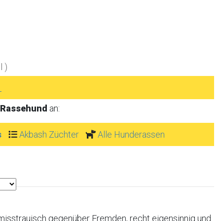
 )
►
 Rassehund
an:
s
Akbash Züchter
Alle Hunderassen
, misstrauisch gegenüber Fremden, recht eigensinnig und