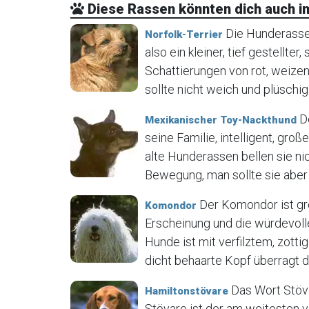
Diese Rassen könnten dich auch in
Die Hunderasse N
Norfolk-Terrier
also ein kleiner, tief gestellter
Schattierungen von rot, weizen
sollte nicht weich und plüschig 
De
Mexikanischer Toy-Nackthund
seine Familie, intelligent, gr
alte Hunderassen bellen sie ni
Bewegung, man sollte sie aber 
Der Komondor ist gr
Komondor
Erscheinung und die würdevoll
Hunde ist mit verfilztem, zot
dicht behaarte Kopf überragt de
Das Wort Stöva
Hamiltonstövare
Stövare ist der am weitesten 