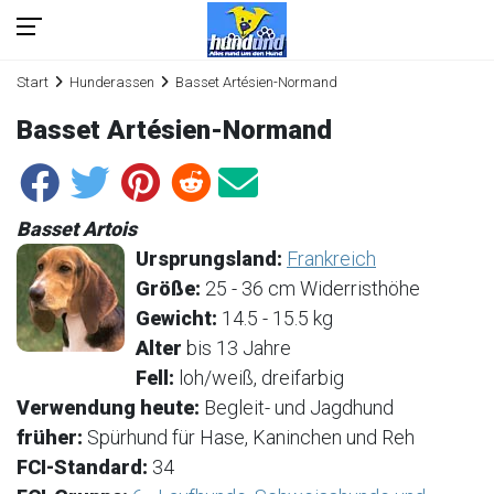
Start
Hunderassen
Basset Artésien-Normand
Basset Artésien-Normand
Basset Artois
Ursprungsland:
Frankreich
Größe:
25 - 36 cm Widerristhöhe
Gewicht:
14.5 - 15.5 kg
Alter
bis 13 Jahre
Fell:
loh/weiß, dreifarbig
Verwendung heute:
Begleit- und Jagdhund
früher:
Spürhund für Hase, Kaninchen und Reh
FCI-Standard:
34