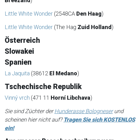
Breezand
)
Little White Wonder
(2548CA
Den Haag
)
Little White Wonder
(The Hag
Zuid Holland
)
Österreich
Slowakei
Spanien
La Jaquita
(38612
El Medano
)
Tschechische Republik
Vinný vrch
(471 11
Horní Libchava
)
Sie sind Züchter der
Hunderasse Bologneser
und
scheinen hier nicht auf?
Tragen Sie sich KOSTENLOS
ein!