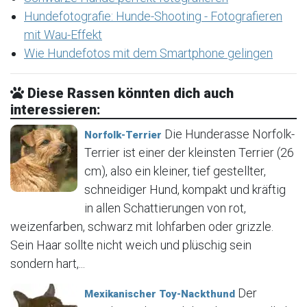
Hundefotografie: Hunde-Shooting - Fotografieren
mit Wau-Effekt
Wie Hundefotos mit dem Smartphone gelingen
Diese Rassen könnten dich auch
interessieren:
Die Hunderasse Norfolk-
Norfolk-Terrier
Terrier ist einer der kleinsten Terrier (26
cm), also ein kleiner, tief gestellter,
schneidiger Hund, kompakt und kräftig
in allen Schattierungen von rot,
weizenfarben, schwarz mit lohfarben oder grizzle.
Sein Haar sollte nicht weich und plüschig sein
sondern hart,...
Der
Mexikanischer Toy-Nackthund