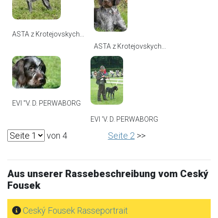
ASTA z Krotejovskych...
ASTA z Krotejovskych...
EVI ''V. D. PERWABORG
EVI 'V. D. PERWABORG
von 4
Seite 2
>>
Aus unserer Rassebeschreibung vom Ceský
Fousek
Ceský Fousek Rasseportrait