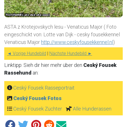
ASTA z Krotejovskych lesu - Venaticus Major ( Foto
eingeschickt von: Lotte van Dijk - cesky fousekkennel
Venaticus Major
http://www.ceskyfousekkennel.nl
)
◄ Vorige Hundebild
|
Nächste Hundebild ►
Linktipp: Sieh dir hier mehr über den
Ceský Fousek
Rassehund
an:
Ceský Fousek Rasseportrait
Ceský Fousek Fotos
Ceský Fousek Züchter
Alle Hunderassen