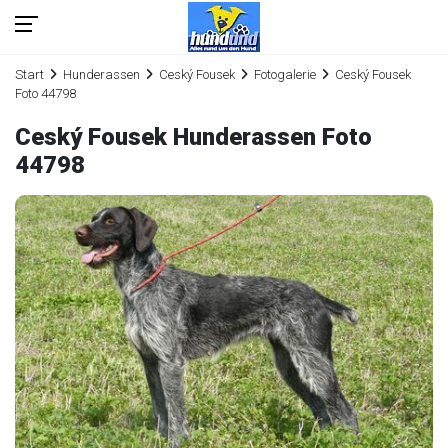
Start
Hunderassen
Ceský Fousek
Fotogalerie
Ceský Fousek
Foto 44798
Ceský Fousek Hunderassen Foto
44798