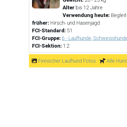
Alter
bis 12 Jahre
Verwendung heute:
Begleit
früher:
Hirsch- und Hasenjagd
FCI-Standard:
51
FCI-Gruppe:
6 - Laufhunde, Schweisshund
FCI-Sektion:
1.2
Finnischer Laufhund Fotos
Alle Hun