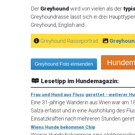
Der
Greyhound
wird von vielen als der
typi
Greyhoundrasse lässt sich in drei Haupttypen
Greyhound, English and...
Greyhound Rasseportrait
Greyhoun
Hundemo
Greyhound Foto einsenden
Lesetipp im Hundemagazin:
Frau und Hund aus Fluss gerettet - weiterer H
Eine 31-jährige Wanderin aus Wien war am 
Salza erfasst und in eine Aushöhlung des Fl
Einsatzkräften nach mehreren Stunden geret
Wiens Hunde bekommen Chip
Wiener Hunde bekommen eine elektronische 