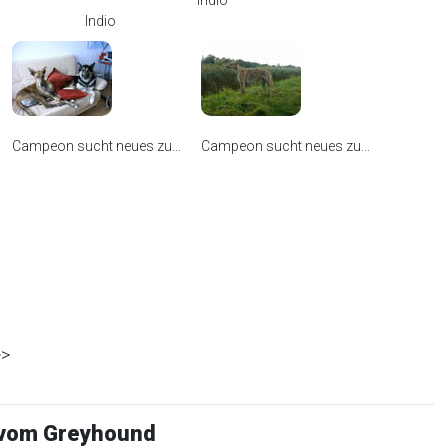
Indio
Indio
Campeon sucht neues zu...
Campeon sucht neues zu...
>
 vom Greyhound