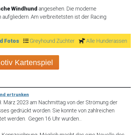
sche Windhund
angesehen. Die moderne
 aufgliedern. Am verbreitetsten ist der Racing
d Fotos
Greyhound Züchter
Alle Hunderassen
tiv Kartenspiel
und ertrunken
18. März 2023 am Nachmittag von der Strömung der
usses gedrückt worden. Sie konnte von zahlreichen
tet werden. Gegen 16 Uhr wurden...
Kennzeichnung. Möglich macht das eine Novelle des