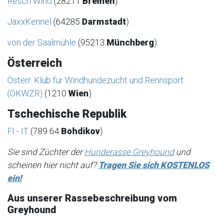
Resch Wind
(28211
Bremen
)
JaxxKennel
(64285
Darmstadt
)
von der Saalmühle
(95213
Münchberg
)
Österreich
Österr. Klub für Windhundezucht und Rennsport
(ÖKWZR)
(1210
Wien
)
Tschechische Republik
FI - IT
(789 64
Bohdikov
)
Sie sind Züchter der
Hunderasse Greyhound
und
scheinen hier nicht auf?
Tragen Sie sich KOSTENLOS
ein!
Aus unserer Rassebeschreibung vom
Greyhound