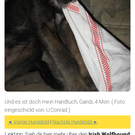
Und es ist doch mein Handtuch, Gandi, 4 Mon. ( Foto
eingeschickt von: U.Conrad )
◄ Vorige Hundebild
|
Nächste Hundebild ►
Linktipp: Sieh dir hier mehr über den
Irish Wolfhound