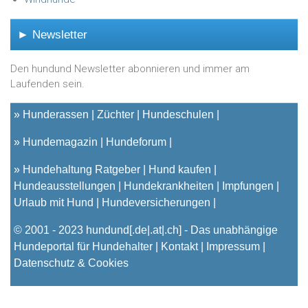
► Newsletter
Den hundund Newsletter abonnieren und immer am
Laufenden sein.
»
Hunderassen
Züchter
Hundeschulen
»
Hundemagazin
Hundeforum
»
Hundehaltung Ratgeber
Hund kaufen
Hundeausstellungen
Hundekrankheiten
Impfungen
Urlaub mit Hund
Hundeversicherungen
© 2001 - 2023
hundund
[.de|.at|.ch] - Das unabhängige
Hundeportal für Hundehalter |
Kontakt
|
Impressum
|
Datenschutz & Cookies