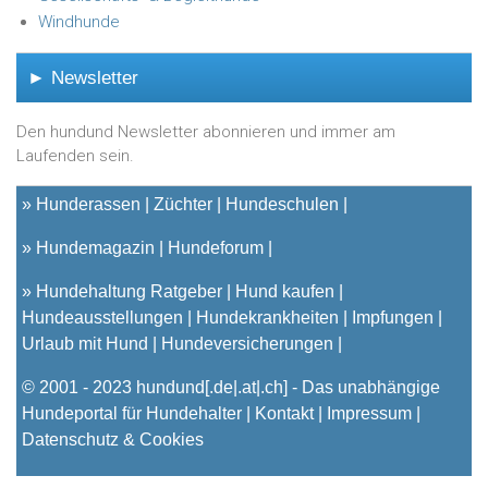
Windhunde
► Newsletter
Den hundund Newsletter abonnieren und immer am
Laufenden sein.
»
Hunderassen
Züchter
Hundeschulen
»
Hundemagazin
Hundeforum
»
Hundehaltung Ratgeber
Hund kaufen
Hundeausstellungen
Hundekrankheiten
Impfungen
Urlaub mit Hund
Hundeversicherungen
© 2001 - 2023
hundund
[.de|.at|.ch] - Das unabhängige
Hundeportal für Hundehalter |
Kontakt
|
Impressum
|
Datenschutz & Cookies