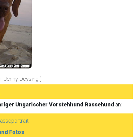
n: Jenny Deysing )
►
riger Ungarischer Vorstehhund Rassehund
an:
asseportrait
und Fotos