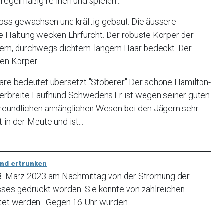
regelmäßig rennen und spielen...
oss gewachsen und kräftig gebaut. Die äussere
e Haltung wecken Ehrfurcht. Der robuste Körper der
tigem, durchwegs dichtem, langem Haar bedeckt. Der
n Körper....
re bedeutet übersetzt "Stöberer" Der schöne Hamilton-
verbreite Laufhund Schwedens.Er ist wegen seiner guten
freundlichen anhänglichen Wesen bei den Jägern sehr
t in der Meute und ist...
und ertrunken
18. März 2023 am Nachmittag von der Strömung der
usses gedrückt worden. Sie konnte von zahlreichen
tet werden. Gegen 16 Uhr wurden...