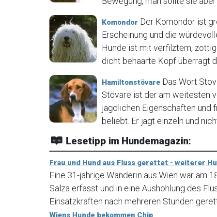
Bewegung, man sollte sie aber 
Der Komondor ist gr
Komondor
Erscheinung und die würdevoll
Hunde ist mit verfilztem, zot
dicht behaarte Kopf überragt de
Das Wort Stöva
Hamiltonstövare
Stövare ist der am weitesten 
jagdlichen Eigenschaften und 
beliebt. Er jagt einzeln und nich
Lesetipp im Hundemagazin:
Frau und Hund aus Fluss gerettet - weiterer H
Eine 31-jährige Wanderin aus Wien war am 
Salza erfasst und in eine Aushöhlung des Fl
Einsatzkräften nach mehreren Stunden geret
Wiens Hunde bekommen Chip