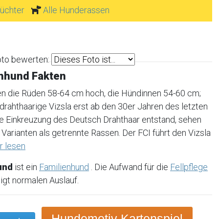
Züchter
Alle Hunderassen
oto bewerten:
ehhund Fakten
n die Rüden 58-64 cm hoch, die Hündinnen 54-60 cm;
drahthaarige Vizsla erst ab den 30er Jahren des letzten
ie Einkreuzung des Deutsch Drahthaar entstand, sehen
arianten als getrennte Rassen. Der FCI führt den Vizsla
r lesen
und
ist ein
Familienhund
. Die Aufwand für die
Fellpflege
tigt normalen Auslauf.
Hundemotiv Kartenspiel