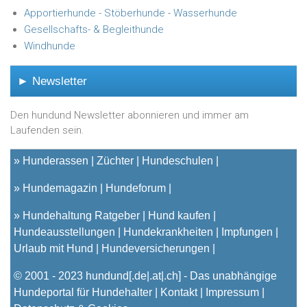
Apportierhunde - Stöberhunde - Wasserhunde
Gesellschafts- & Begleithunde
Windhunde
► Newsletter
Den hundund Newsletter abonnieren und immer am
Laufenden sein.
»
Hunderassen
Züchter
Hundeschulen
»
Hundemagazin
Hundeforum
»
Hundehaltung Ratgeber
Hund kaufen
Hundeausstellungen
Hundekrankheiten
Impfungen
Urlaub mit Hund
Hundeversicherungen
© 2001 - 2023
hundund
[.de|.at|.ch] - Das unabhängige
Hundeportal für Hundehalter |
Kontakt
|
Impressum
|