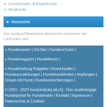
Gesellschafts- & Begleithunde
Windhunde
► Newsletter
Den hundund Newsletter abonnieren und immer am
Laufenden sein.
»
Hunderassen
Züchter
Hundeschulen
»
Hundemagazin
Hundeforum
»
Hundehaltung Ratgeber
Hund kaufen
Hundeausstellungen
Hundekrankheiten
Impfungen
Urlaub mit Hund
Hundeversicherungen
© 2001 - 2023
hundund
[.de|.at|.ch] - Das unabhängige
Hundeportal für Hundehalter |
Kontakt
|
Impressum
|
Datenschutz & Cookies