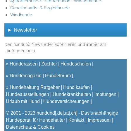
Apportierhunde - Stöberhunde - Wasserhunde
Gesellschafts- & Begleithunde
Windhunde
► Newsletter
Den hundund Newsletter abonnieren und immer am
Laufenden sein.
»
Hunderassen
Züchter
Hundeschulen
»
Hundemagazin
Hundeforum
»
Hundehaltung Ratgeber
Hund kaufen
Hundeausstellungen
Hundekrankheiten
Impfungen
Urlaub mit Hund
Hundeversicherungen
© 2001 - 2023
hundund
[.de|.at|.ch] - Das unabhängige
Hundeportal für Hundehalter |
Kontakt
|
Impressum
|
Datenschutz & Cookies