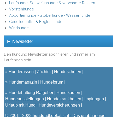
Laufhunde, Schweisshunde & verwandte Rassen
Vorstehhunde
Apportierhunde - Stöberhunde - Wasserhunde
Gesellschafts- & Begleithunde
Windhunde
► Newsletter
Den hundund Newsletter abonnieren und immer am
Laufenden sein.
»
Hunderassen
Züchter
Hundeschulen
»
Hundemagazin
Hundeforum
»
Hundehaltung Ratgeber
Hund kaufen
Hundeausstellungen
Hundekrankheiten
Impfungen
Urlaub mit Hund
Hundeversicherungen
© 2001 - 2023
hundund
[.de|.at|.ch] - Das unabhängige