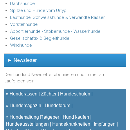
Dachshunde
Spitze und Hunde vom Urtyp
Laufhunde, Schweisshunde & verwandte Rassen
Vorstehhunde
Apportierhunde - Stöberhunde - Wasserhunde
Gesellschafts- & Begleithunde
Windhunde
► Newsletter
Den hundund Newsletter abonnieren und immer am
Laufenden sein.
»
Hunderassen
Züchter
Hundeschulen
»
Hundemagazin
Hundeforum
»
Hundehaltung Ratgeber
Hund kaufen
Hundeausstellungen
Hundekrankheiten
Impfungen