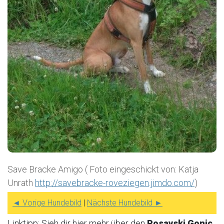
Save Bracke Amigo ( Foto eingeschickt von: Katja
Unrath
http://savebracke-roveziegen.jimdo.com/
)
◄ Vorige Hundebild
|
Nächste Hundebild ►
Linktipp: Sieh dir hier mehr über den
Posavski Gonic