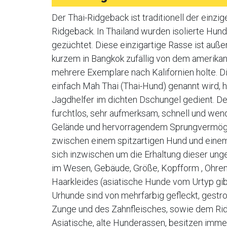
Der Thai-Ridgeback ist traditionell der ei
Ridgeback. In Thailand wurden isolierte Hun
gezüchtet. Diese einzigartige Rasse ist auße
kurzem in Bangkok zufällig von dem amerikan
mehrere Exemplare nach Kalifornien holte. Di
einfach Mah Thai (Thai-Hund) genannt wird, h
Jagdhelfer im dichten Dschungel gedient. Der
furchtlos, sehr aufmerksam, schnell und wendi
Gelände und hervorragendem Sprungvermögen
zwischen einem spitzartigen Hund und einem
sich inzwischen um die Erhaltung dieser ung
im Wesen, Gebäude, Größe, Kopfform , Ohren
Haarkleides (asiatische Hunde vom Urtyp gibt 
Urhunde sind von mehrfarbig gefleckt, gestrom
Zunge und des Zahnfleisches, sowie dem Ri
Asiatische, alte Hunderassen, besitzen imm