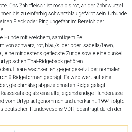
te. Das Zahnfleisch ist rosa bis rot, an der Zahnwurzel
nen bis zu einfarbig schwarzblau gefärbt sein. Urhunde
inen Fleck oder Ring ungefähr im Bereich der
e.
ige Hunde mit weichem, samtigem Fell.
 von schwarz, rot, blau/silber oder isabella/fawn,
, eine mindestens gefleckte Zunge sowie eine dunkel
urtypischen Thai-Ridgeback gehören.
Rücken; Haare wachsen entgegengesetzt der normalen
ch 8 Ridgeformen geprägt. Es wird wert auf eine
ber, gleichmäßig abgezeichneten Ridge gelegt.
 Rassekatalog als eine alte, eigenständige Hunderasse
hund vom Urtyp aufgenommen und anerkannt. 1994 folgte
es deutschen Hundewesens VDH, beantragt durch den