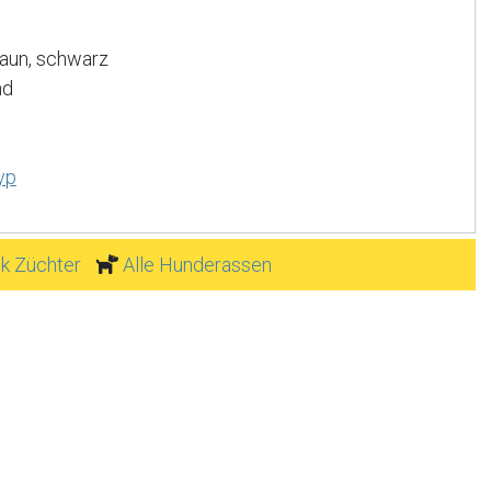
raun, schwarz
nd
yp
k Züchter
Alle Hunderassen