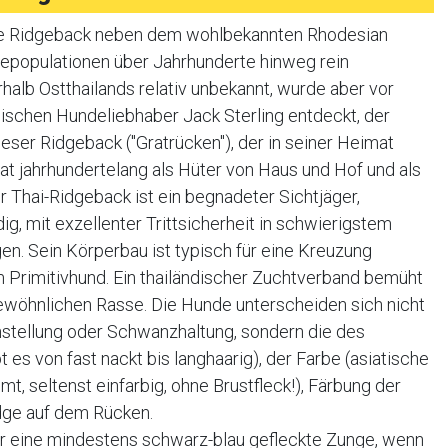
nzige Ridgeback neben dem wohlbekannten Rhodesian
depopulationen über Jahrhunderte hinweg rein
rhalb Ostthailands relativ unbekannt, wurde aber vor
ischen Hundeliebhaber Jack Sterling entdeckt, der
eser Ridgeback ("Gratrücken"), der in seiner Heimat
at jahrhundertelang als Hüter von Haus und Hof und als
 Thai-Ridgeback ist ein begnadeter Sichtjäger,
g, mit exzellenter Trittsicherheit in schwierigstem
. Sein Körperbau ist typisch für eine Kreuzung
 Primitivhund. Ein thailändischer Zuchtverband bemüht
ewöhnlichen Rasse. Die Hunde unterscheiden sich nicht
stellung oder Schwanzhaltung, sondern die des
es von fast nackt bis langhaarig), der Farbe (asiatische
t, seltenst einfarbig, ohne Brustfleck!), Färbung der
dge auf dem Rücken.
er eine mindestens schwarz-blau gefleckte Zunge, wenn