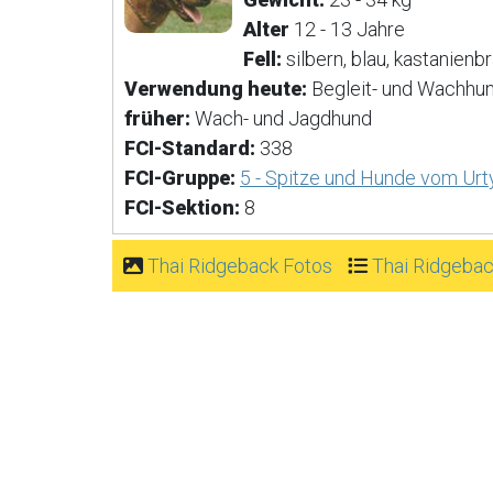
Alter
12 - 13 Jahre
Fell:
silbern, blau, kastanienb
Verwendung heute:
Begleit- und Wachhu
früher:
Wach- und Jagdhund
FCI-Standard:
338
FCI-Gruppe:
5 - Spitze und Hunde vom Urt
FCI-Sektion:
8
Thai Ridgeback Fotos
Thai Ridgebac