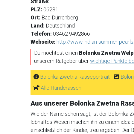
Straße:
PLZ:
06231
Ort:
Bad Dürrenberg
Land:
Deutschland
Telefon:
03462 9492866
Webseite:
http://www.indian-summer-pearls
Du möchtest einen
Bolonka Zwetna Welp
unserem Ratgeber über
wichtige Punkte b
Bolonka Zwetna Rasseportrait
Bolon
Alle Hunderassen
Aus unserer Bolonka Zwetna Ras
Wie der Name schon sagt, ist der Bolomka Z
lebhaftes Wesen machen ihn zu einem idealen
einschließlich der Kinder, treu ergeben. Der