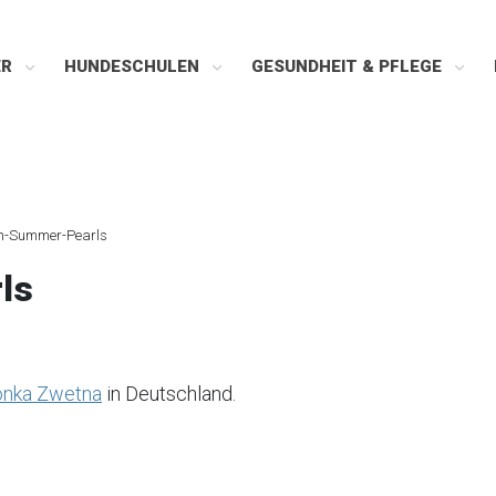
ER
HUNDESCHULEN
GESUNDHEIT & PFLEGE
an-Summer-Pearls
ls
onka Zwetna
in Deutschland.