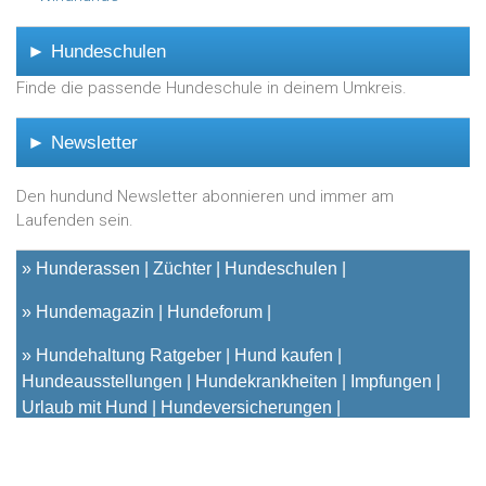
► Hundeschulen
Finde die passende Hundeschule in deinem Umkreis.
► Newsletter
Den hundund Newsletter abonnieren und immer am
Laufenden sein.
»
Hunderassen
Züchter
Hundeschulen
»
Hundemagazin
Hundeforum
»
Hundehaltung Ratgeber
Hund kaufen
Hundeausstellungen
Hundekrankheiten
Impfungen
Urlaub mit Hund
Hundeversicherungen
© 2001 - 2023
hundund
[.de|.at|.ch] - Das unabhängige
Hundeportal für Hundehalter |
Kontakt
|
Impressum
|