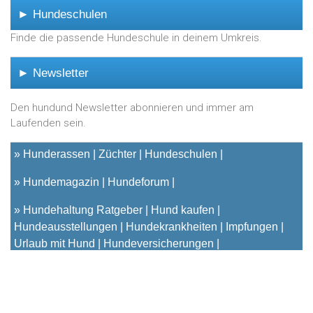
► Hundeschulen
Finde die passende Hundeschule in deinem Umkreis.
► Newsletter
Den hundund Newsletter abonnieren und immer am
Laufenden sein.
»
Hunderassen
Züchter
Hundeschulen
»
Hundemagazin
Hundeforum
»
Hundehaltung Ratgeber
Hund kaufen
Hundeausstellungen
Hundekrankheiten
Impfungen
Urlaub mit Hund
Hundeversicherungen
© 2001 - 2023
hundund
[.de|.at|.ch] - Das unabhängige
Hundeportal für Hundehalter |
Kontakt
|
Impressum
|
Datenschutz & Cookies