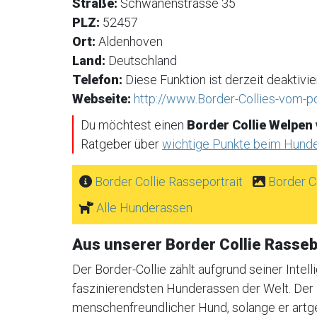
Straße:
Schwanenstrasse 35
PLZ:
52457
Ort:
Aldenhoven
Land:
Deutschland
Telefon:
Diese Funktion ist derzeit deaktivier
Webseite:
http://www.Border-Collies-vom-pol
Du möchtest einen
Border Collie Welpen
Ratgeber über
wichtige Punkte beim Hund
Border Collie Rasseportrait
Border C
Alle Hunderassen
Aus unserer Border Collie Rasse
Der Border-Collie zählt aufgrund seiner Intel
faszinierendsten Hunderassen der Welt. Der 
menschenfreundlicher Hund, solange er artge