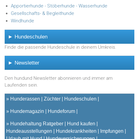
Apportierhunde - Stöberhunde - Wasserhunde
Gesellschafts- & Begleithunde
Windhunde
► Hundeschulen
Finde die passende Hundeschule in deinem Umkreis.
► Newsletter
Den hundund Newsletter abonnieren und immer am
Laufenden sein.
»
Hunderassen
Züchter
Hundeschulen
»
Hundemagazin
Hundeforum
»
Hundehaltung Ratgeber
Hund kaufen
Hundeausstellungen
Hundekrankheiten
Impfungen
Urlaub mit Hund
Hundeversicherungen