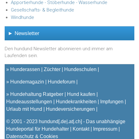
Apportierhunde - Stöberhunde - Wasserhunde
Gesellschafts- & Begleithunde
Windhunde
► Newsletter
Den hundund Newsletter abonnieren und immer am
Laufenden sein.
»
Hunderassen
Züchter
Hundeschulen
»
Hundemagazin
Hundeforum
»
Hundehaltung Ratgeber
Hund kaufen
Hundeausstellungen
Hundekrankheiten
Impfungen
Urlaub mit Hund
Hundeversicherungen
© 2001 - 2023
hundund
[.de|.at|.ch] - Das unabhängige
Hundeportal für Hundehalter |
Kontakt
|
Impressum
|
Datenschutz & Cookies