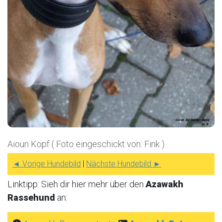
Aioun Kopf ( Foto eingeschickt von: Fink )
◄ Vorige Hundebild
|
Nächste Hundebild ►
Linktipp: Sieh dir hier mehr über den
Azawakh
Rassehund
an: