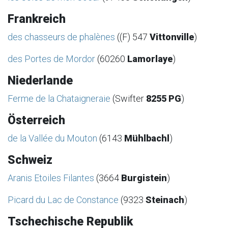
Frankreich
des chasseurs de phalènes
((F) 547
Vittonville
)
des Portes de Mordor
(60260
Lamorlaye
)
Niederlande
Ferme de la Chataigneraie
(Swifter
8255 PG
)
Österreich
de la Vallée du Mouton
(6143
Mühlbachl
)
Schweiz
Aranis Etoiles Filantes
(3664
Burgistein
)
Picard du Lac de Constance
(9323
Steinach
)
Tschechische Republik