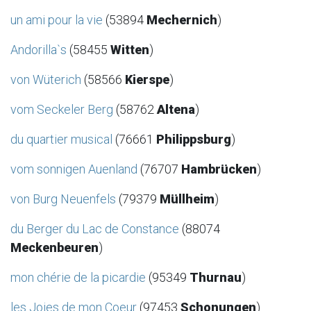
un ami pour la vie
(53894
Mechernich
)
Andorilla`s
(58455
Witten
)
von Wüterich
(58566
Kierspe
)
vom Seckeler Berg
(58762
Altena
)
du quartier musical
(76661
Philippsburg
)
vom sonnigen Auenland
(76707
Hambrücken
)
von Burg Neuenfels
(79379
Müllheim
)
du Berger du Lac de Constance
(88074
Meckenbeuren
)
mon chérie de la picardie
(95349
Thurnau
)
les Joies de mon Coeur
(97453
Schonungen
)