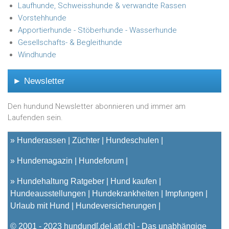
Laufhunde, Schweisshunde & verwandte Rassen
Vorstehhunde
Apportierhunde - Stöberhunde - Wasserhunde
Gesellschafts- & Begleithunde
Windhunde
► Newsletter
Den hundund Newsletter abonnieren und immer am
Laufenden sein.
»
Hunderassen
Züchter
Hundeschulen
»
Hundemagazin
Hundeforum
»
Hundehaltung Ratgeber
Hund kaufen
Hundeausstellungen
Hundekrankheiten
Impfungen
Urlaub mit Hund
Hundeversicherungen
© 2001 - 2023
hundund
[.de|.at|.ch] - Das unabhängige