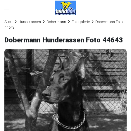
Start
Hunderassen
Dobermann
Fotogalerie
Dobermann Foto
44643
Dobermann Hunderassen Foto 44643