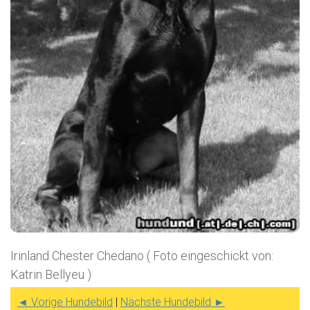
Irinland Chester Chedano ( Foto eingeschickt von:
Katrin Bellyeu )
◄ Vorige Hundebild
|
Nächste Hundebild ►