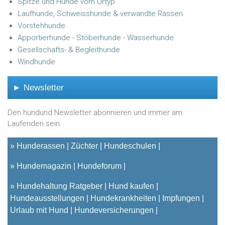
Spitze und Hunde vom Urtyp
Laufhunde, Schweisshunde & verwandte Rassen
Vorstehhunde
Apportierhunde - Stöberhunde - Wasserhunde
Gesellschafts- & Begleithunde
Windhunde
► Newsletter
Den hundund Newsletter abonnieren und immer am
Laufenden sein.
»
Hunderassen
Züchter
Hundeschulen
»
Hundemagazin
Hundeforum
»
Hundehaltung Ratgeber
Hund kaufen
Hundeausstellungen
Hundekrankheiten
Impfungen
Urlaub mit Hund
Hundeversicherungen