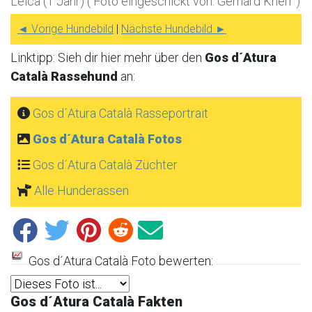
Leica (1 Jahr) ( Foto eingeschickt von: Gerhard Knerr )
◄ Vorige Hundebild
|
Nächste Hundebild ►
Linktipp: Sieh dir hier mehr über den
Gos d´Atura
Català Rassehund
an:
Gos d´Atura Català Rasseportrait
Gos d´Atura Català Fotos
Gos d´Atura Català Züchter
Alle Hunderassen
Gos d´Atura Català Foto bewerten:
Gos d´Atura Català Fakten