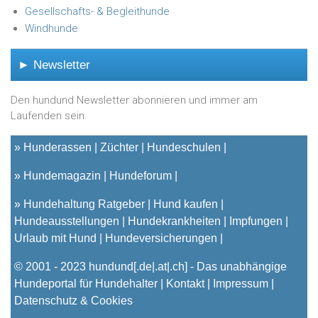
Gesellschafts- & Begleithunde
Windhunde
► Newsletter
Den hundund Newsletter abonnieren und immer am
Laufenden sein.
»
Hunderassen
Züchter
Hundeschulen
»
Hundemagazin
Hundeforum
»
Hundehaltung Ratgeber
Hund kaufen
Hundeausstellungen
Hundekrankheiten
Impfungen
Urlaub mit Hund
Hundeversicherungen
© 2001 - 2023
hundund
[.de|.at|.ch] - Das unabhängige
Hundeportal für Hundehalter |
Kontakt
|
Impressum
|
Datenschutz & Cookies