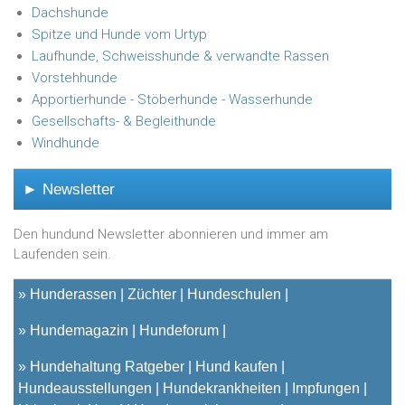
Dachshunde
Spitze und Hunde vom Urtyp
Laufhunde, Schweisshunde & verwandte Rassen
Vorstehhunde
Apportierhunde - Stöberhunde - Wasserhunde
Gesellschafts- & Begleithunde
Windhunde
► Newsletter
Den hundund Newsletter abonnieren und immer am
Laufenden sein.
»
Hunderassen
Züchter
Hundeschulen
»
Hundemagazin
Hundeforum
»
Hundehaltung Ratgeber
Hund kaufen
Hundeausstellungen
Hundekrankheiten
Impfungen