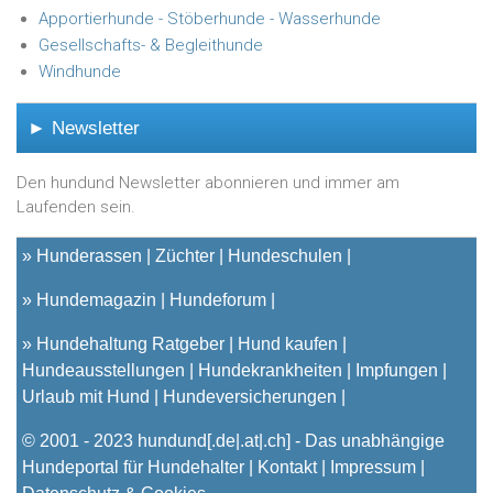
Apportierhunde - Stöberhunde - Wasserhunde
Gesellschafts- & Begleithunde
Windhunde
► Newsletter
Den hundund Newsletter abonnieren und immer am
Laufenden sein.
»
Hunderassen
Züchter
Hundeschulen
»
Hundemagazin
Hundeforum
»
Hundehaltung Ratgeber
Hund kaufen
Hundeausstellungen
Hundekrankheiten
Impfungen
Urlaub mit Hund
Hundeversicherungen
© 2001 - 2023
hundund
[.de|.at|.ch] - Das unabhängige
Hundeportal für Hundehalter |
Kontakt
|
Impressum
|