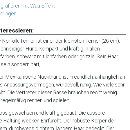
grafieren mit Wau-Effekt
elingen
teressieren:
orfolk-Terrier ist einer der kleinsten Terrier (26 cm),
, schneidiger Hund, kompakt und kräftig in allen
farben, schwarz mit lohfarben oder grizzle. Sein Haar
sein sondern hart,...
r Mexikanische Nackthund ist Freundlich, anhänglich an
oßes Anpassungsvermögen, würdevoll, ruhig. Wie viele sehr
cht. Die Vertreter dieser Rasse brauchen recht wenig
regelmäßig rennen und spielen...
oss gewachsen und kräftig gebaut. Die äussere
e Haltung wecken Ehrfurcht. Der robuste Körper der
tigem, durchwegs dichtem, langem Haar bedeckt. Der