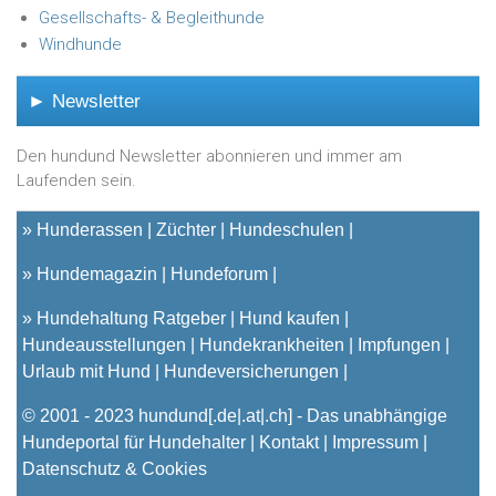
Gesellschafts- & Begleithunde
Windhunde
► Newsletter
Den hundund Newsletter abonnieren und immer am
Laufenden sein.
»
Hunderassen
Züchter
Hundeschulen
»
Hundemagazin
Hundeforum
»
Hundehaltung Ratgeber
Hund kaufen
Hundeausstellungen
Hundekrankheiten
Impfungen
Urlaub mit Hund
Hundeversicherungen
© 2001 - 2023
hundund
[.de|.at|.ch] - Das unabhängige
Hundeportal für Hundehalter |
Kontakt
|
Impressum
|
Datenschutz & Cookies