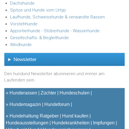
Dachshunde
Spitze und Hunde vom Urtyp
Laufhunde, Schweisshunde & verwandte Rassen
Vorstehhunde
Apportierhunde - Stöberhunde - Wasserhunde
Gesellschafts- & Begleithunde
Windhunde
► Newsletter
Den hundund Newsletter abonnieren und immer am
Laufenden sein.
»
Hunderassen
Züchter
Hundeschulen
»
Hundemagazin
Hundeforum
»
Hundehaltung Ratgeber
Hund kaufen
Hundeausstellungen
Hundekrankheiten
Impfungen