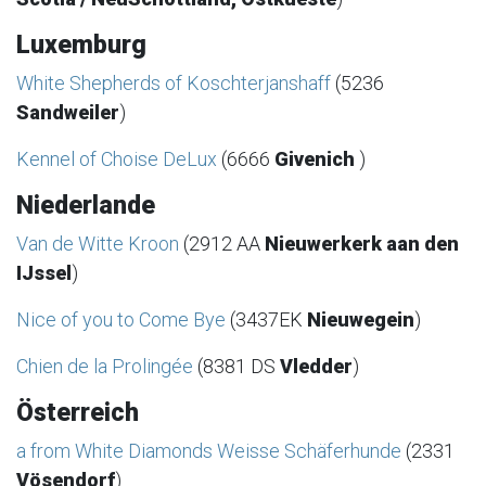
Luxemburg
White Shepherds of Koschterjanshaff
(5236
Sandweiler
)
Kennel of Choise DeLux
(6666
Givenich
)
Niederlande
Van de Witte Kroon
(2912 AA
Nieuwerkerk aan den
IJssel
)
Nice of you to Come Bye
(3437EK
Nieuwegein
)
Chien de la Prolingée
(8381 DS
Vledder
)
Österreich
a from White Diamonds Weisse Schäferhunde
(2331
Vösendorf
)