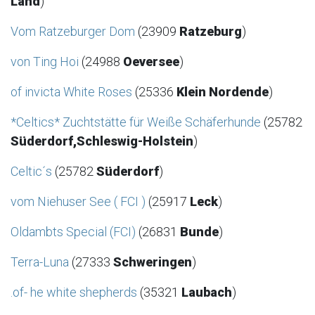
Land
)
Vom Ratzeburger Dom
(23909
Ratzeburg
)
von Ting Hoi
(24988
Oeversee
)
of invicta White Roses
(25336
Klein Nordende
)
*Celtics* Zuchtstätte für Weiße Schäferhunde
(25782
Süderdorf,Schleswig-Holstein
)
Celtic´s
(25782
Süderdorf
)
vom Niehuser See ( FCI )
(25917
Leck
)
Oldambts Special (FCI)
(26831
Bunde
)
Terra-Luna
(27333
Schweringen
)
.of- he white shepherds
(35321
Laubach
)