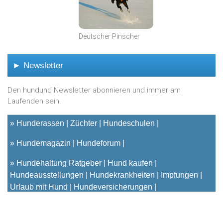
Deutscher Pinscher
► Newsletter
Den hundund Newsletter abonnieren und immer am
Laufenden sein.
»
Hunderassen
Züchter
Hundeschulen
»
Hundemagazin
Hundeforum
»
Hundehaltung Ratgeber
Hund kaufen
Hundeausstellungen
Hundekrankheiten
Impfungen
Urlaub mit Hund
Hundeversicherungen
© 2001 - 2023
hundund
[.de|.at|.ch] - Das unabhängige
Hundeportal für Hundehalter |
Kontakt
|
Impressum
|