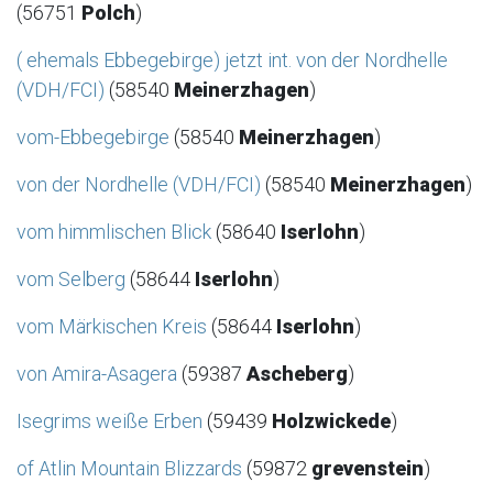
(56751
Polch
)
( ehemals Ebbegebirge) jetzt int. von der Nordhelle
(VDH/FCI)
(58540
Meinerzhagen
)
vom-Ebbegebirge
(58540
Meinerzhagen
)
von der Nordhelle (VDH/FCI)
(58540
Meinerzhagen
)
vom himmlischen Blick
(58640
Iserlohn
)
vom Selberg
(58644
Iserlohn
)
vom Märkischen Kreis
(58644
Iserlohn
)
von Amira-Asagera
(59387
Ascheberg
)
Isegrims weiße Erben
(59439
Holzwickede
)
of Atlin Mountain Blizzards
(59872
grevenstein
)