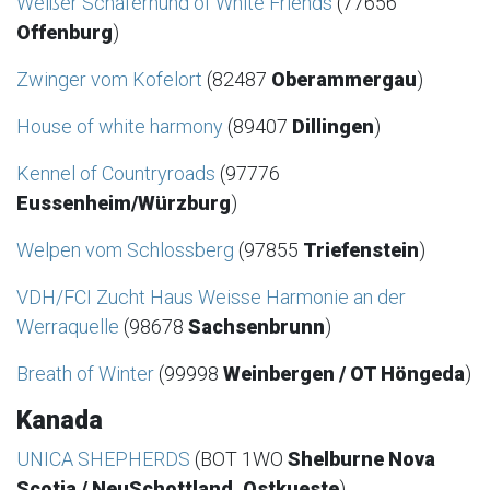
Weißer Schäferhund of White Friends
(77656
Offenburg
)
Zwinger vom Kofelort
(82487
Oberammergau
)
House of white harmony
(89407
Dillingen
)
Kennel of Countryroads
(97776
Eussenheim/Würzburg
)
Welpen vom Schlossberg
(97855
Triefenstein
)
VDH/FCI Zucht Haus Weisse Harmonie an der
Werraquelle
(98678
Sachsenbrunn
)
Breath of Winter
(99998
Weinbergen / OT Höngeda
)
Kanada
UNICA SHEPHERDS
(BOT 1WO
Shelburne Nova
Scotia / NeuSchottland, Ostkueste
)