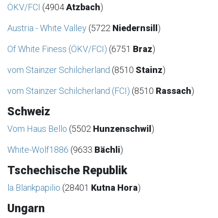
ÖKV/FCI
(4904
Atzbach
)
Austria - White Valley
(5722
Niedernsill
)
Of White Finess (ÖKV/FCI)
(6751
Braz
)
vom Stainzer Schilcherland
(8510
Stainz
)
vom Stainzer Schilcherland (FCI)
(8510
Rassach
)
Schweiz
Vom Haus Bello
(5502
Hunzenschwil
)
White-Wolf1886
(9633
Bächli
)
Tschechische Republik
la Blankpapilio
(28401
Kutna Hora
)
Ungarn