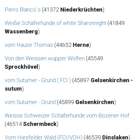
Perro Blanco`s
(41372
Niederkrüchten
)
Weiße Schäferhunde of white Sharonnight
(41849
Wassenberg
)
vom Hause Thomas
(44652
Herne
)
Von den Weissen wupper Wölfen
(45549
Sprockhövel
)
vom Sutumer - Grund ( FCI )
(45897
Gelsenkirchen -
sutum
)
vom Sutumer - Grund
(45899
Gelsenkirchen
)
Weisse Schweizer Schäferhunde vom-Bozener-Hof
(46514
Schermbeck
)
Vom Hiesfelder Wald (FCI/VDH)
(46539
Dinslaken
)