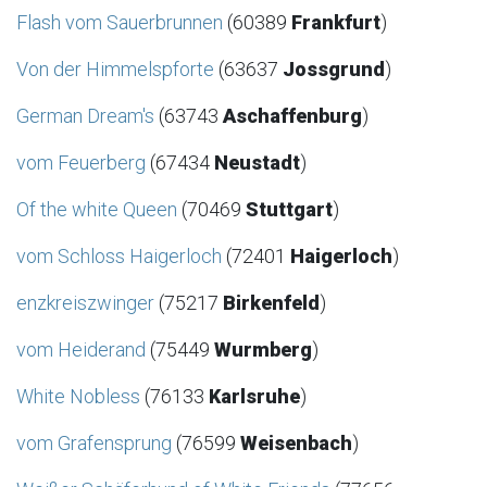
Flash vom Sauerbrunnen
(60389
Frankfurt
)
Von der Himmelspforte
(63637
Jossgrund
)
German Dream's
(63743
Aschaffenburg
)
vom Feuerberg
(67434
Neustadt
)
Of the white Queen
(70469
Stuttgart
)
vom Schloss Haigerloch
(72401
Haigerloch
)
enzkreiszwinger
(75217
Birkenfeld
)
vom Heiderand
(75449
Wurmberg
)
White Nobless
(76133
Karlsruhe
)
vom Grafensprung
(76599
Weisenbach
)