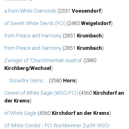
a from White Diamonds
(2331
Voesendorf
)
of Sweet White Devils (FCI)
(2483
Weigelsdorf
)
from Peace and Harmony
(2851
Krumbach
)
from Peace and Harmony
(2851
Krumbach
)
Zwinger of "Churchmontain Austria"
(2880
Kirchberg/Wechsel
)
.::. Snowfire Gems .::.
(3580
Horn
)
Cennel of White Eagle (WSÖ/FCI)
(4560
Kirchdorf an
der Krems
)
of White Eagle
(4560
Kirchdorf an der Krems
)
Of White Condor - FCI Worldwinner Zucht WSÖ/