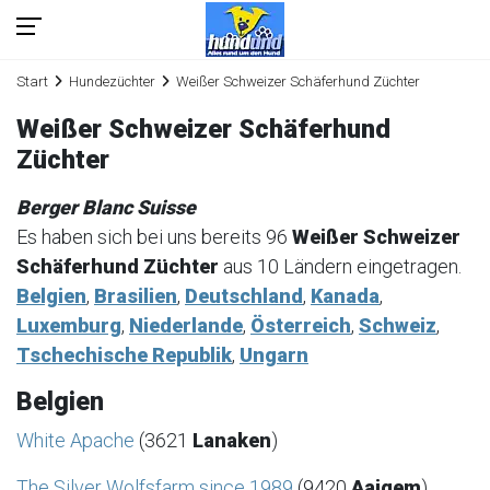
Start
Hundezüchter
Weißer Schweizer Schäferhund Züchter
Weißer Schweizer Schäferhund
Züchter
Berger Blanc Suisse
Es haben sich bei uns bereits 96
Weißer Schweizer
Schäferhund Züchter
aus 10 Ländern eingetragen.
Belgien
,
Brasilien
,
Deutschland
,
Kanada
,
Luxemburg
,
Niederlande
,
Österreich
,
Schweiz
,
Tschechische Republik
,
Ungarn
Belgien
White Apache
(3621
Lanaken
)
The Silver Wolfsfarm since 1989
(9420
Aaigem
)