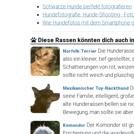
Schwarze Hunde perfekt fotografieren
Hundefotografie: Hunde-Shooting - Foto
Wie Hundefotos mit dem Smartphone g
Diese Rassen könnten dich auch in
Die Hunderasse N
Norfolk-Terrier
also ein kleiner, tief gestellter
Schattierungen von rot, weizen
sollte nicht weich und plüschig 
De
Mexikanischer Toy-Nackthund
seine Familie, intelligent, gr
alte Hunderassen bellen sie ni
Bewegung, man sollte sie aber 
Der Komondor ist gr
Komondor
Erscheinung und die würdevoll