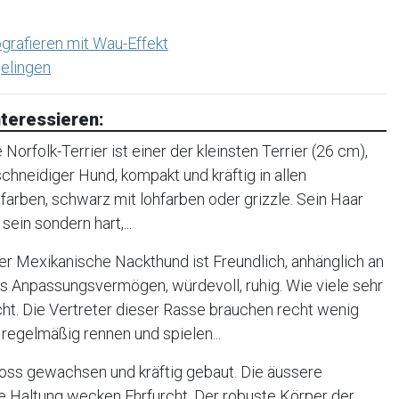
grafieren mit Wau-Effekt
elingen
teressieren:
orfolk-Terrier ist einer der kleinsten Terrier (26 cm),
, schneidiger Hund, kompakt und kräftig in allen
farben, schwarz mit lohfarben oder grizzle. Sein Haar
sein sondern hart,...
r Mexikanische Nackthund ist Freundlich, anhänglich an
oßes Anpassungsvermögen, würdevoll, ruhig. Wie viele sehr
cht. Die Vertreter dieser Rasse brauchen recht wenig
regelmäßig rennen und spielen...
oss gewachsen und kräftig gebaut. Die äussere
e Haltung wecken Ehrfurcht. Der robuste Körper der