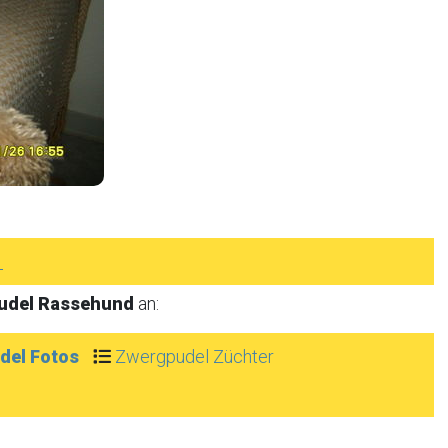
►
udel Rassehund
an:
del Fotos
Zwergpudel Züchter