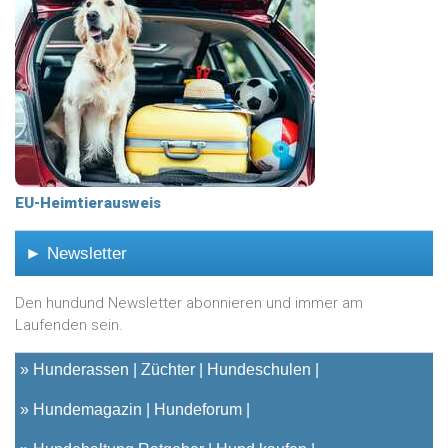
EU-Heimtierausweis
► Newsletter
Den hundund Newsletter abonnieren und immer am
Laufenden sein.
»
Hunderassen
Züchter
Hundeschulen
»
Hundemagazin
Hundeforum