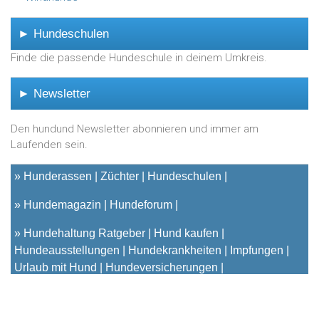
► Hundeschulen
Finde die passende Hundeschule in deinem Umkreis.
► Newsletter
Den hundund Newsletter abonnieren und immer am
Laufenden sein.
»
Hunderassen
Züchter
Hundeschulen
»
Hundemagazin
Hundeforum
»
Hundehaltung Ratgeber
Hund kaufen
Hundeausstellungen
Hundekrankheiten
Impfungen
Urlaub mit Hund
Hundeversicherungen
© 2001 - 2023
hundund
[.de|.at|.ch] - Das unabhängige
Hundeportal für Hundehalter |
Kontakt
|
Impressum
|