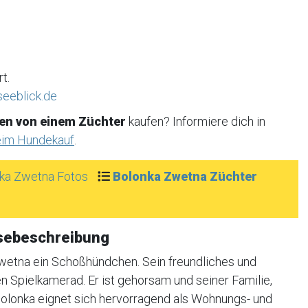
t.
eeblick.de
en von einem Züchter
kaufen? Informiere dich in
eim Hundekauf
.
ka Zwetna Fotos
Bolonka Zwetna Züchter
sebeschreibung
wetna ein Schoßhündchen. Sein freundliches und
 Spielkamerad. Er ist gehorsam und seiner Familie,
 Bolonka eignet sich hervorragend als Wohnungs- und