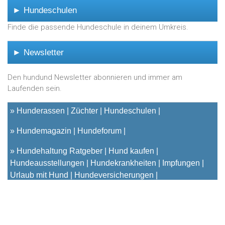
► Hundeschulen
Finde die passende Hundeschule in deinem Umkreis.
► Newsletter
Den hundund Newsletter abonnieren und immer am
Laufenden sein.
»
Hunderassen
Züchter
Hundeschulen
»
Hundemagazin
Hundeforum
»
Hundehaltung Ratgeber
Hund kaufen
Hundeausstellungen
Hundekrankheiten
Impfungen
Urlaub mit Hund
Hundeversicherungen
© 2001 - 2023
hundund
[.de|.at|.ch] - Das unabhängige
Hundeportal für Hundehalter |
Kontakt
|
Impressum
|
Datenschutz & Cookies