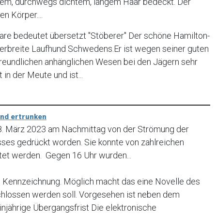
tigem, durchwegs dichtem, langem Haar bedeckt. Der
n Körper....
re bedeutet übersetzt "Stöberer" Der schöne Hamilton-
verbreite Laufhund Schwedens.Er ist wegen seiner guten
freundlichen anhänglichen Wesen bei den Jägern sehr
t in der Meute und ist...
und ertrunken
18. März 2023 am Nachmittag von der Strömung der
usses gedrückt worden. Sie konnte von zahlreichen
tet werden. Gegen 16 Uhr wurden...
Kennzeichnung. Möglich macht das eine Novelle des
chlossen werden soll. Vorgesehen ist neben dem
injährige Übergangsfrist Die elektronische